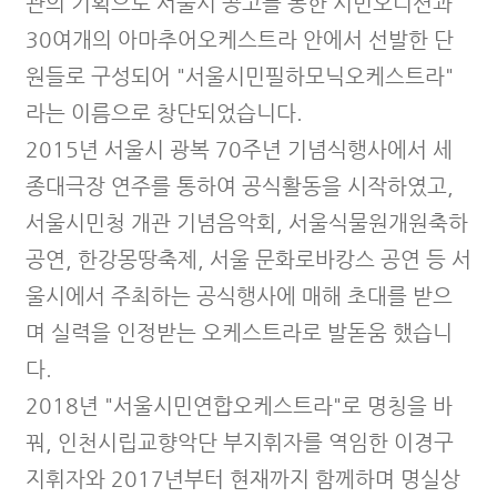
관의 기획으로 서울시 공고를 통한 시민오디션과
30여개의 아마추어오케스트라 안에서 선발한 단
원들로 구성되어 "서울시민필하모닉오케스트라"
라는 이름으로 창단되었습니다.
2015년 서울시 광복 70주년 기념식행사에서 세
종대극장 연주를 통하여 공식활동을 시작하였고,
서울시민청 개관 기념음악회, 서울식물원개원축하
공연, 한강몽땅축제, 서울 문화로바캉스 공연 등 서
울시에서 주최하는 공식행사에 매해 초대를 받으
며 실력을 인정받는 오케스트라로 발돋움 했습니
다.
2018년 "서울시민연합오케스트라"로 명칭을 바
꿔, 인천시립교향악단 부지휘자를 역임한 이경구
지휘자와 2017년부터 현재까지 함께하며 명실상