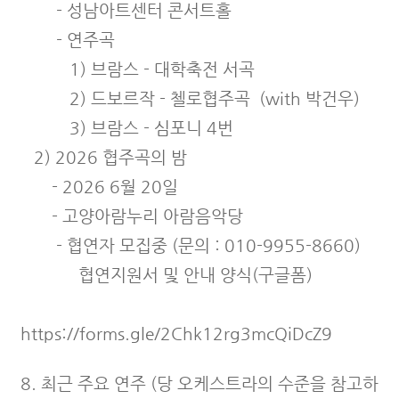
- 성남아트센터 콘서트홀
- 연주곡
1) 브람스 - 대학축전 서곡
2) 드보르작 - 첼로협주곡 (with 박건우)
3) 브람스 - 심포니 4번
2) 2026 협주곡의 밤
-
2026 6월 20일
-
고양아람누리 아람음악당
- 협연자 모집중 (문의 : 010-9955-8660)
협연지원서 및 안내 양식(구글폼)
https://forms.gle/2Chk12rg3mcQiDcZ9
8. 최근 주요 연주 (당 오케스트라의 수준을 참고하