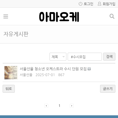
로그인
회원가입
자유게시판
검색
서울선율 청소년 오케스트라 수시 단원 모집
서울선율
2025-07-01
867
뒤로
글쓰기
1