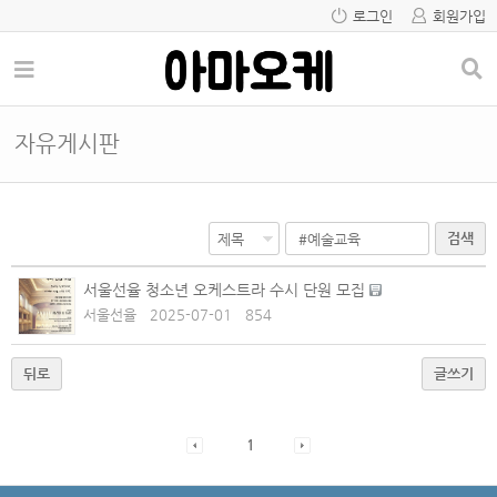
로그인
회원가입
자유게시판
검색
서울선율 청소년 오케스트라 수시 단원 모집
서울선율
2025-07-01
854
뒤로
글쓰기
1