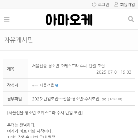
로그인
회원가입
자유게시판
서울선율 청소년 오케스트라 수시 단원 모집
제목
2025-07-01 19:03
작성자
서울선율
첨부파일
2025-단원모집---선율-청소년-수시모집.jpg
(378.6KB)
[서울선율 청소년 오케스트라 수시 단원 모집]
무대는 완벽하다.
여기가 바로 너의 시작이다.
12월,
장천홀 데뷔 무대 확정