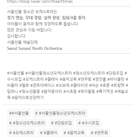
https://blog.naver.com/thearttimes
서울선율 청소년 오케스트라는
정기 연습, 무대 경험, 실력 향상, 팀워크
를 통해
아이들이 음악과 함께 성장하도록 돕습니다.
많은 관심과 지원 바랍니다.
감사합니다.
서울선율 예술단체
Seoul Sunyul Youth Orchestra
#서울선율 #서울선율청소년오케스트라 #청소년오케스트라 #단원모집 #
수시모집 #오케스트라 #클래식 #음악교육 #연주회 #장천홀 #바이올린 #
비올라 #첼로 #콘트라베이스 #오보에 #클라리넷 #바순 #호른 #트럼펫 #
팀파니 #청소년활동 #음악동아리 #서초동 #취미활동 #특기적성 #예술교
육 #음악으로성장하기
##서울선율
# #서울선율청소년오케스트라
# #청소년오케스트라
# #단원모집
# #수시모집
# #오케스트라
# #클래식
# #음악교육
# #연주회