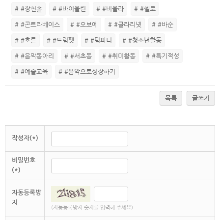
# #장천홀
# #바이올린
# #비올라
# #첼로
# #콘트라베이스
# #오보에
# #클라리넷
# #바순
# #호른
# #트럼펫
# #팀파니
# #청소년활동
# #음악동아리
# #서초동
# #취미활동
# #특기적성
# #예술교육
# #음악으로성장하기
목록
글쓰기
작성자(*)
비밀번호
(*)
자동등록방
지
(자동등록방지 숫자를 입력해 주세요)