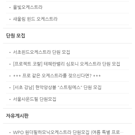
율빛오케스트라
•
새울림 윈드 오케스트라
•
단원 모집
서초윈드오케스트라 단원 모집
•
[프로젝트 코랄] 테헤란밸리 심포니 오케스트라 단원 모집
•
*** 프로 같은 오케스트라를 잦으신다면? ***
•
[서초 강남] 현악앙상블 "스트링에스" 단원 모집
•
서울사운드필 단원모집
•
자유게시판
WPO 원더필하모닉오케스트라 단원모집 (여름 특별 프로모션 적용)
•